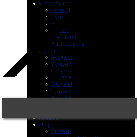
Mannschaften
Herren I
Herren II
Herren III
Damen
Alte Herren
Platzbelegung
Jugend
A-Jugend
B-Jugend
C-Jugend
D-Jugend
E-Jugend
F-Jugend
Bambinis
Platzbelegung
Sportwoche
Kontakt
Shops
Fanshop