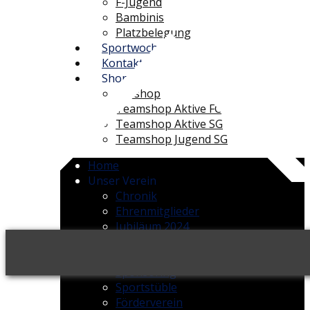
F-Jugend
Bambinis
Platzbelegung
Sportwoche
Kontakt
Shops
Fanshop
Teamshop Aktive FC
Teamshop Aktive SG
Teamshop Jugend SG
Home
Unser Verein
Chronik
Ehrenmitglieder
Jubiläum 2024
Vorstandschaft
Projekte
Sponsoring
Sportstüble
Förderverein