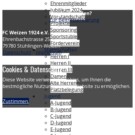
Ehrenmitglieder
Jubiläum 2024
Mitglied werden?
Vorstandschaft
Zur Beitrittserklärung
Projekte
Sponsoring
FC Weizen 1924 e.V.
Sportstüble
Ehrenbachstrasse 25
Förderverein
79780 Stühlingen-Weizen
Mannschaften
Datenschutz
Impressum
Herren I
Herren II
Cookies & Datenschutz
Herren III
Damen
Diese Website verwendet Cookies, um Ihnen die
Alte Herren
bestmögliche Nutzung unserer Website zu ermöglichen.
Platzbelegung
Jugend
Zustimmen.
A-Jugend
B-Jugend
C-Jugend
D-Jugend
E-Jugend