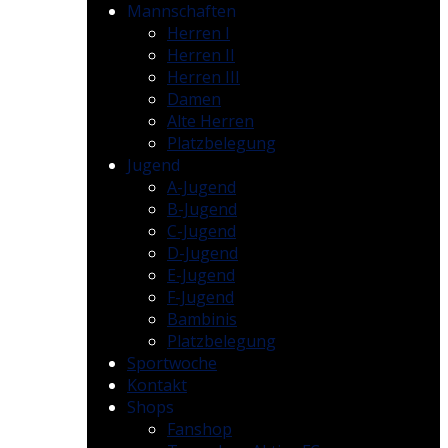
Mannschaften
Herren I
Herren II
Herren III
Damen
Alte Herren
Platzbelegung
Jugend
A-Jugend
B-Jugend
C-Jugend
D-Jugend
E-Jugend
F-Jugend
Bambinis
Platzbelegung
Sportwoche
Kontakt
Shops
Fanshop