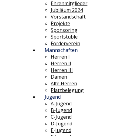
Ehrenmitglieder
Jubiläum 2024
Vorstandschaft
Projekte
Sponsoring
Sportstüble
Förderverein
Mannschaften
Herren I
Herren II
Herren III
Damen
Alte Herren
Platzbelegung
Jugend
A-Jugend
B-Jugend
C-Jugend
D-Jugend
E-Jugend