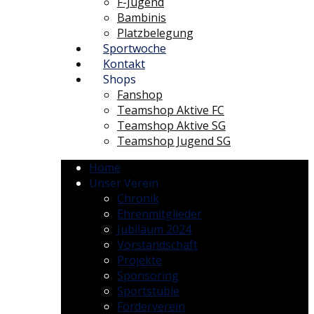
F-Jugend
Bambinis
Platzbelegung
Sportwoche
Kontakt
Shops
Fanshop
Teamshop Aktive FC
Teamshop Aktive SG
Teamshop Jugend SG
Home
Unser Verein
Chronik
Ehrenmitglieder
Jubiläum 2024
Vorstandschaft
Projekte
Sponsoring
Sportstüble
Förderverein