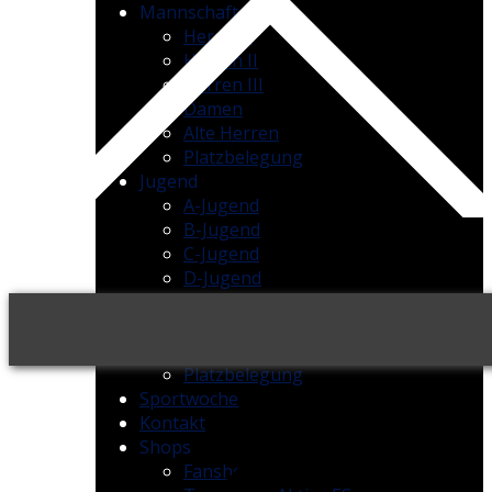
Mannschaften
Herren I
Herren II
Herren III
Damen
Alte Herren
Platzbelegung
Jugend
A-Jugend
B-Jugend
C-Jugend
D-Jugend
E-Jugend
F-Jugend
Bambinis
Platzbelegung
Sportwoche
Kontakt
Shops
Fanshop