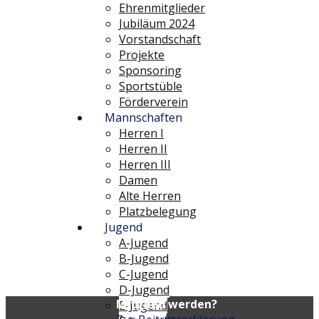
Ehrenmitglieder
Jubiläum 2024
Vorstandschaft
Projekte
Sponsoring
Sportstüble
Förderverein
Mannschaften
Herren I
Herren II
Herren III
Damen
Alte Herren
Platzbelegung
Jugend
A-Jugend
B-Jugend
C-Jugend
D-Jugend
Mitglied werden?
E-Jugend